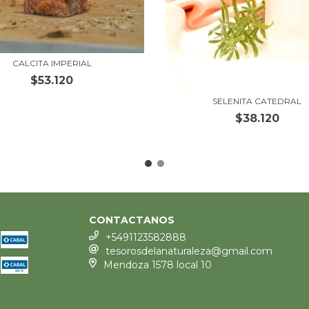
CALCITA IMPERIAL
$53.120
SELENITA CATEDRAL
$38.120
CONTACTANOS
+5491123582888
tesorosdelanaturaleza@gmail.com
Mendoza 1578 local 10