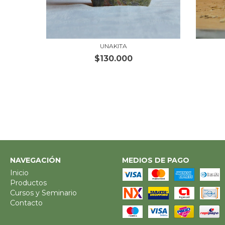
E)
UNAKITA
$130.000
NAVEGACIÓN
MEDIOS DE PAGO
Inicio
Productos
Cursos y Seminario
Contacto