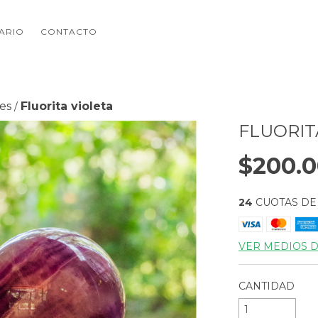
NARIO
CONTACTO
les
Fluorita violeta
/
FLUORIT
$200.
24
CUOTAS D
VER MEDIOS 
CANTIDAD