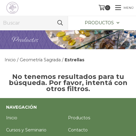
MENÚ
0
PRODUCTOS
Inicio
/
Geometría Sagrada
/
Estrellas
No tenemos resultados para tu
búsqueda. Por favor, intentá con
otros filtros.
NAVEGACIÓN
Inicio
Productos
Cursos y Seminario
Contacto