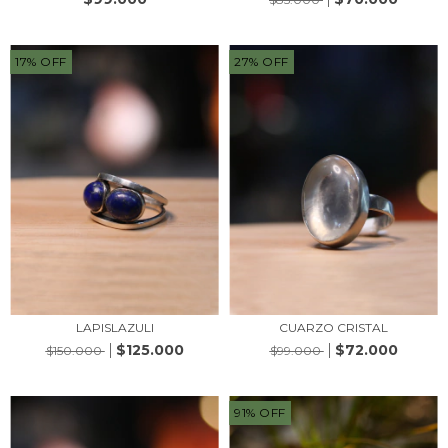
17
%
OFF
27
%
OFF
LAPISLAZULI
CUARZO CRISTAL
$125.000
$72.000
$150.000
$99.000
91
%
OFF