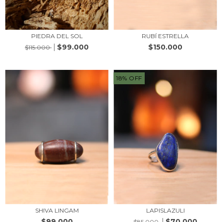
PIEDRA DEL SOL
RUBÍ ESTRELLA
$99.000
$150.000
$115.000
18
%
OFF
SHIVA LINGAM
LAPISLAZULI
$99.000
$70.000
$85.000