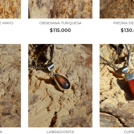
E MAYO
OBSIDIANA TURQUESA
PIEDRA DE
$115.000
$130
A
LABRADORITA
CUPR