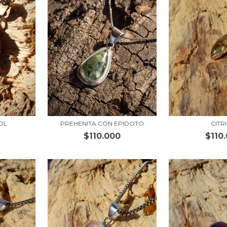
OL
PREHENITA CON EPIDOTO
CITR
$110.000
$110