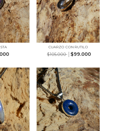
ISTA
CUARZO CON RUTILO
.000
$99.000
$105.000