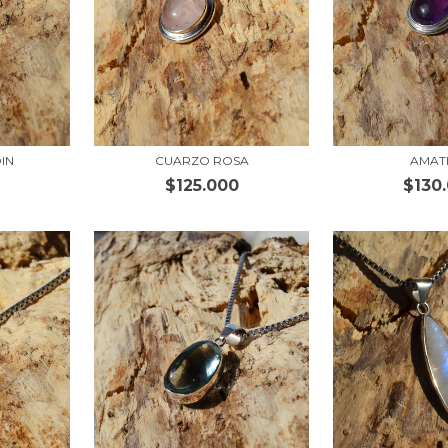
IN
CUARZO ROSA
AMAT
$125.000
$130