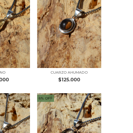
INO
CUARZO AHUMADO
.000
$125.000
6
%
OFF