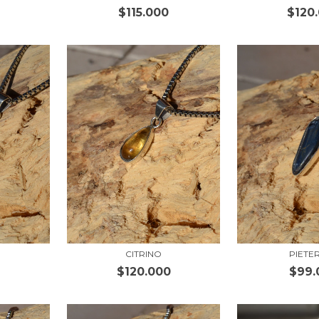
$115.000
$120
CITRINO
PIETE
$120.000
$99.