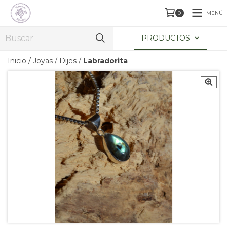
MENÚ
0
PRODUCTOS
Inicio
/
Joyas
/
Dijes
/
Labradorita